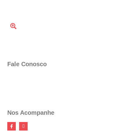
SEG À QUI : DÁS 7:00 ÀS 17:00
SEX: 7:00 as 17hrs
Endereço
Rua campinas, 117, Vila Paulista, Guarulhos - SP, 07022-050
Fale Conosco
(11) 2408-8996
(11) 2358-3442
(11) 94760-1015
banzaikimonos@gmail.com
Nos Acompanhe